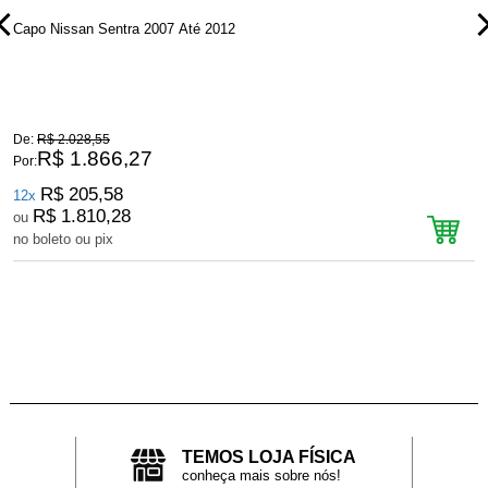
Capo Nissan Sentra 2007 Até 2012
P
De:
R$ 2.028,55
D
R$ 1.866,27
Por:
P
R$ 205,58
12x
R$ 1.810,28
ou
no boleto ou pix
n
TEMOS LOJA FÍSICA
conheça mais sobre nós!