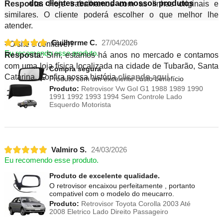
dos clientes recomendam nossos produtos
Resposta:
Hoje trabalhamos com as linhas originais e
similares. O cliente poderá escolher o que melhor lhe
atender.
Guilherme C.
27/04/2026
- O site é confiável?
Eu recomendo esse produto.
Resposta:
Sim, estamos há anos no mercado e contamos
com uma loja física localizada na cidade de Tubarão, Santa
Compra segura
Catarina. Confira nossa história
clicando aqui
.
Produto com um excelente custo benefício
Produto:
Retrovisor Vw Gol G1 1988 1989 1990
1991 1992 1993 1994 Sem Controle Lado
Esquerdo Motorista
Valmiro S.
24/03/2026
Eu recomendo esse produto.
Produto de excelente qualidade.
O retrovisor encaixou perfeitamente , portanto
compativel com o modelo do meucarro.
Produto:
Retrovisor Toyota Corolla 2003 Até
2008 Eletrico Lado Direito Passageiro