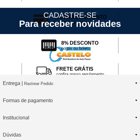
CADASTRE-SE
12X PARCELAMENTO
Para receber novidades
no cartão de crédito
8% DESCONTO
no pix ou boleto
FRETE GRÁTIS
confira nosso regulamento
Entrega |
Rastrear Pedido
Formas de pagamento
Institucional
Dúvidas