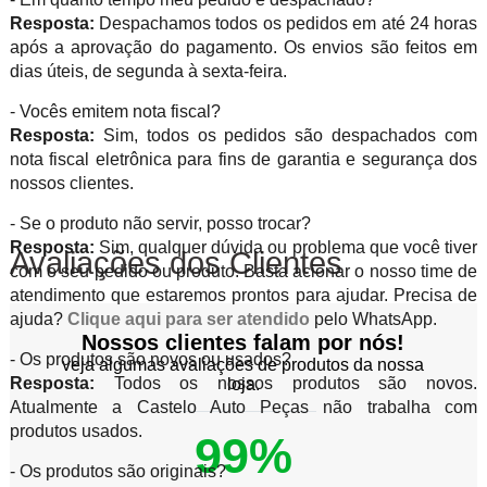
Resposta:
Despachamos todos os pedidos em até 24 horas
após a aprovação do pagamento. Os envios são feitos em
dias úteis, de segunda à sexta-feira.
- Vocês emitem nota fiscal?
Resposta:
Sim, todos os pedidos são despachados com
nota fiscal eletrônica para fins de garantia e segurança dos
nossos clientes.
- Se o produto não servir, posso trocar?
Resposta:
Sim, qualquer dúvida ou problema que você tiver
Avaliações dos Clientes
com o seu pedido ou produto. Basta acionar o nosso time de
atendimento que estaremos prontos para ajudar. Precisa de
ajuda?
Clique aqui para ser atendido
pelo WhatsApp.
Nossos clientes falam por nós!
- Os produtos são novos ou usados?
veja algumas avaliações de produtos da nossa
Resposta:
Todos os nossos produtos são novos.
loja.
Atualmente a Castelo Auto Peças não trabalha com
produtos usados.
99%
- Os produtos são originais?