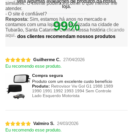
veja algumas avaliações de produtos da nossa
similares. O cliente poderá escolher o que melhor lhe
loja.
atender.
- O site é confiável?
Resposta:
Sim, estamos há anos no mercado e
99%
contamos com uma loja física localizada na cidade de
Tubarão, Santa Catarina. Confira nossa história
clicando
aqui
.
dos clientes recomendam nossos produtos
Guilherme C.
27/04/2026
Eu recomendo esse produto.
Compra segura
Produto com um excelente custo benefício
Produto:
Retrovisor Vw Gol G1 1988 1989
1990 1991 1992 1993 1994 Sem Controle
Lado Esquerdo Motorista
Valmiro S.
24/03/2026
Eu recomendo esse produto.