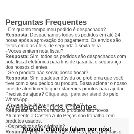
Perguntas Frequentes
- Em quanto tempo meu pedido é despachado?
Resposta:
Despachamos todos os pedidos em até 24
horas após a aprovação do pagamento. Os envios são
feitos em dias úteis, de segunda à sexta-feira.
- Vocês emitem nota fiscal?
Resposta:
Sim, todos os pedidos são despachados com
nota fiscal eletrônica para fins de garantia e segurança
dos nossos clientes.
- Se o produto não servir, posso trocar?
Resposta:
Sim, qualquer dúvida ou problema que você
tiver com o seu pedido ou produto. Basta acionar o nosso
time de atendimento que estaremos prontos para ajudar.
Precisa de ajuda?
Clique aqui para ser atendido
pelo
WhatsApp.
Avaliações dos Clientes
- Os produtos são novos ou usados?
Resposta:
Todos os nossos produtos são novos.
Atualmente a Castelo Auto Peças não trabalha com
produtos usados.
- Os produtos são originais?
Nossos clientes falam por nós!
Resposta:
Hoje trabalhamos com as linhas originais e