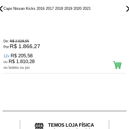
Capo Nissan Kicks 2016 2017 2018 2019 2020 2021
P
De:
R$ 2.028,55
D
R$ 1.866,27
Por:
P
R$ 205,58
12x
R$ 1.810,28
ou
no boleto ou pix
n
TEMOS LOJA FÍSICA