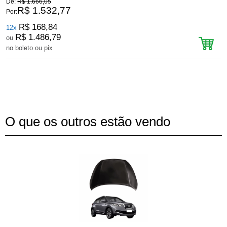
De:
R$ 1.666,05
D
R$ 1.532,77
Por:
P
R$ 168,84
12x
R$ 1.486,79
ou
no boleto ou pix
n
O que os outros estão vendo