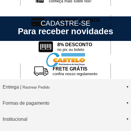
conheça mais sobre nós!
12X PARCELAMENTO
CADASTRE-SE
no cartão de crédito
Para receber novidades
8% DESCONTO
no pix ou boleto
FRETE GRÁTIS
confira nosso regulamento
Entrega |
Rastrear Pedido
Formas de pagamento
Institucional