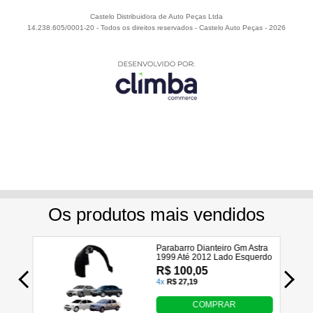
Castelo Distribuidora de Auto Peças Ltda
14.238.605/0001-20 - Todos os direitos reservados
-
Castelo Auto Peças
-
2026
Utilizamos seus dados para analisar e personalizar nossa
loja virtual durante a sua navegação e em serviços de
terceiros parceiros. Ao navegar pela loja virtual, você nos
autoriza a coletar tais informações através do cookies e
utilizá-las para estas finalidades. Em caso de dúvidas,
acesse nossa
Política de Privacidade
R$ 665,67
Entendi e Aceito