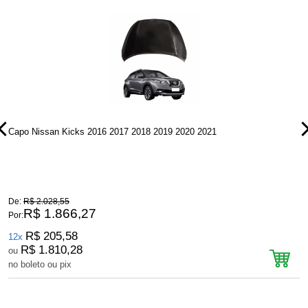
Capo Nissan Kicks 2016 2017 2018 2019 2020 2021
P
De:
R$ 2.028,55
D
R$ 1.866,27
Por:
P
R$ 205,58
12x
R$ 1.810,28
ou
no boleto ou pix
n