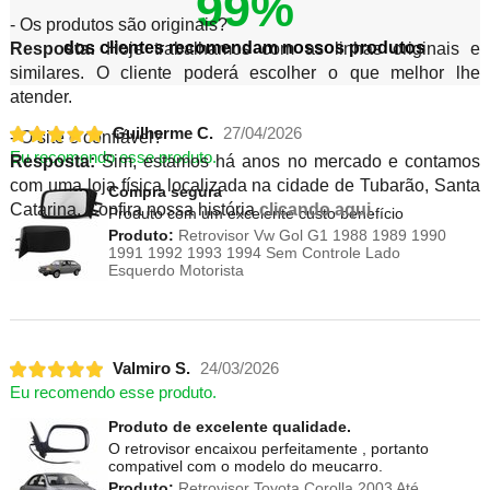
99%
- Os produtos são originais?
dos clientes recomendam nossos produtos
Resposta:
Hoje trabalhamos com as linhas originais e
similares. O cliente poderá escolher o que melhor lhe
atender.
Guilherme C.
27/04/2026
- O site é confiável?
Eu recomendo esse produto.
Resposta:
Sim, estamos há anos no mercado e contamos
com uma loja física localizada na cidade de Tubarão, Santa
Compra segura
Catarina. Confira nossa história
clicando aqui
.
Produto com um excelente custo benefício
Produto:
Retrovisor Vw Gol G1 1988 1989 1990
1991 1992 1993 1994 Sem Controle Lado
Esquerdo Motorista
Valmiro S.
24/03/2026
Eu recomendo esse produto.
Produto de excelente qualidade.
O retrovisor encaixou perfeitamente , portanto
compativel com o modelo do meucarro.
Produto:
Retrovisor Toyota Corolla 2003 Até