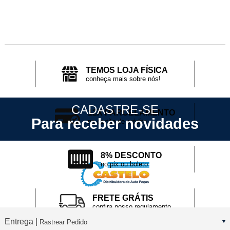
TEMOS LOJA FÍSICA
conheça mais sobre nós!
CADASTRE-SE
12X PARCELAMENTO
Para receber novidades
no cartão de crédito
8% DESCONTO
no pix ou boleto
FRETE GRÁTIS
confira nosso regulamento
Entrega |
Rastrear Pedido