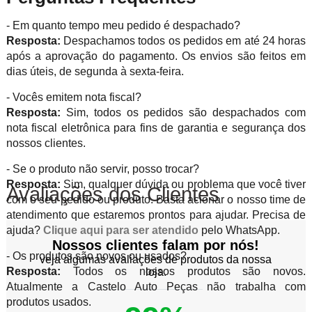
- Em quanto tempo meu pedido é despachado?
Resposta:
Despachamos todos os pedidos em até 24 horas
após a aprovação do pagamento. Os envios são feitos em
dias úteis, de segunda à sexta-feira.
- Vocês emitem nota fiscal?
Resposta:
Sim, todos os pedidos são despachados com
nota fiscal eletrônica para fins de garantia e segurança dos
nossos clientes.
- Se o produto não servir, posso trocar?
Resposta:
Sim, qualquer dúvida ou problema que você tiver
Avaliações dos Clientes
com o seu pedido ou produto. Basta acionar o nosso time de
atendimento que estaremos prontos para ajudar. Precisa de
ajuda?
Clique aqui para ser atendido
pelo WhatsApp.
Nossos clientes falam por nós!
- Os produtos são novos ou usados?
veja algumas avaliações de produtos da nossa
Resposta:
Todos os nossos produtos são novos.
loja.
Atualmente a Castelo Auto Peças não trabalha com
produtos usados.