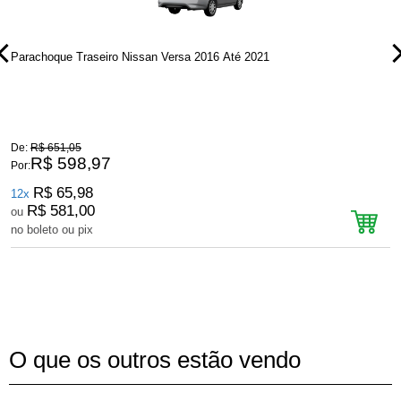
Parachoque Traseiro Nissan Versa 2016 Até 2021
P
De:
R$ 651,05
D
R$ 598,97
Por:
P
R$ 65,98
12x
R$ 581,00
ou
no boleto ou pix
n
O que os outros estão vendo