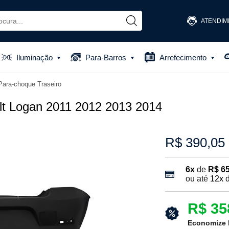
ATENDIM
(48) 
Iluminação
Para-Barros
Arrefecimento
(48) 881
Para-choque Traseiro
atendiment
lt Logan 2011 2012 2013 2014
R$ 390,05
6x
de
R$ 65
ou até
12x
R$ 35
Economize 