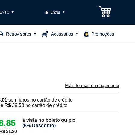
ENTO
Entrar
3301-1575
Retrovisores
Acessórios
Promoções
85306
o@casteloautopecas.com.br
Central de Ajuda
Mais formas de pagamento
,01
sem juros no cartão de crédito
de
R$ 39,53
no cartão de crédito
à vista no boleto ou pix
8,85
(8% Desconto)
R$ 31,20