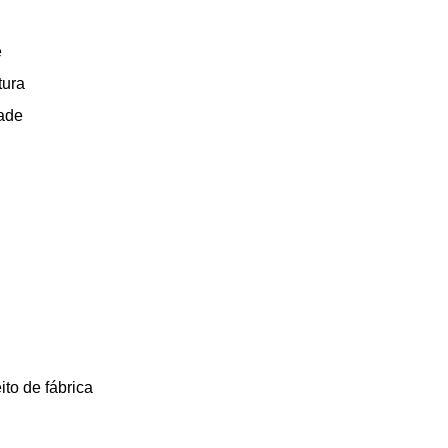
e
tura
ade
ito de fábrica