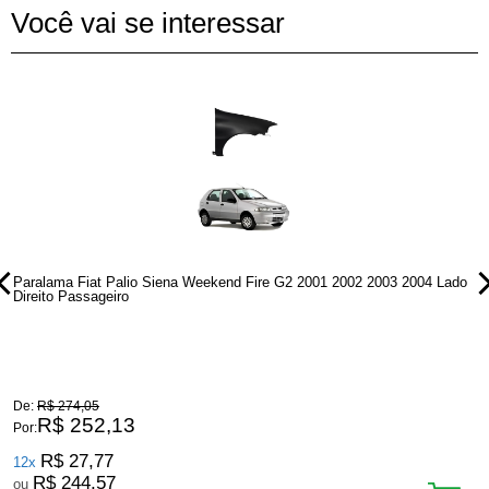
Você vai se interessar
Paralama Fiat Palio Siena Weekend Fire G2 2001 2002 2003 2004 Lado
P
Direito Passageiro
D
De:
R$ 274,05
D
R$ 252,13
Por:
P
R$ 27,77
12x
R$ 244,57
ou