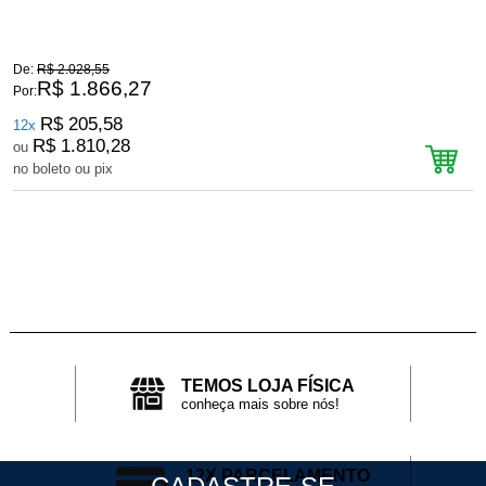
De:
R$ 2.028,55
D
R$ 1.866,27
Por:
P
R$ 205,58
12x
R$ 1.810,28
ou
no boleto ou pix
n
TEMOS LOJA FÍSICA
conheça mais sobre nós!
12X PARCELAMENTO