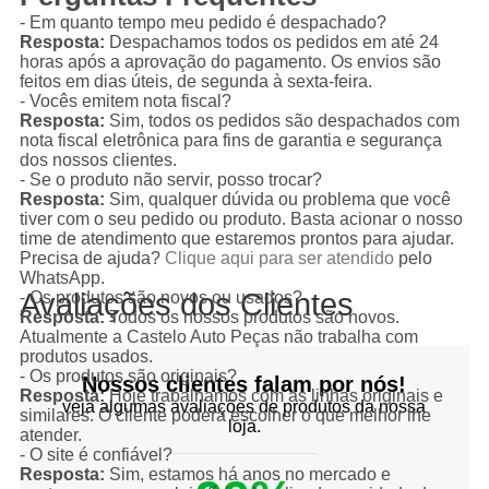
- Em quanto tempo meu pedido é despachado?
Resposta:
Despachamos todos os pedidos em até 24
horas após a aprovação do pagamento. Os envios são
feitos em dias úteis, de segunda à sexta-feira.
- Vocês emitem nota fiscal?
Resposta:
Sim, todos os pedidos são despachados com
nota fiscal eletrônica para fins de garantia e segurança
dos nossos clientes.
- Se o produto não servir, posso trocar?
Resposta:
Sim, qualquer dúvida ou problema que você
tiver com o seu pedido ou produto. Basta acionar o nosso
time de atendimento que estaremos prontos para ajudar.
Precisa de ajuda?
Clique aqui para ser atendido
pelo
WhatsApp.
Avaliações dos Clientes
- Os produtos são novos ou usados?
Resposta:
Todos os nossos produtos são novos.
Atualmente a Castelo Auto Peças não trabalha com
produtos usados.
- Os produtos são originais?
Nossos clientes falam por nós!
Resposta:
Hoje trabalhamos com as linhas originais e
veja algumas avaliações de produtos da nossa
similares. O cliente poderá escolher o que melhor lhe
loja.
atender.
- O site é confiável?
Resposta:
Sim, estamos há anos no mercado e