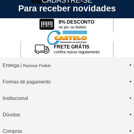
CADASTRE-SE
no cartão de crédito
Para receber novidades
8% DESCONTO
no pix ou boleto
FRETE GRÁTIS
confira nosso regulamento
Entrega |
Rastrear Pedido
Formas de pagamento
Institucional
Dúvidas
Compras