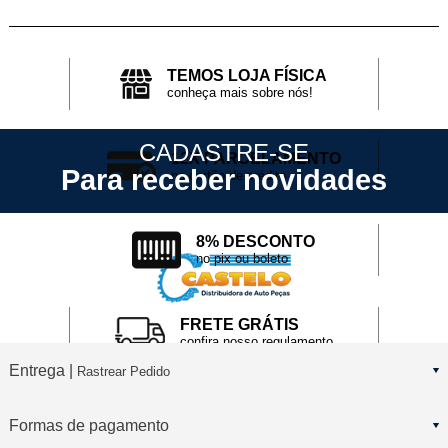
TEMOS LOJA FÍSICA
conheça mais sobre nós!
CADASTRE-SE
12X PARCELAMENTO
Para receber novidades
no cartão de crédito
8% DESCONTO
no pix ou boleto
FRETE GRÁTIS
confira nosso regulamento
Entrega |
Rastrear Pedido
Formas de pagamento