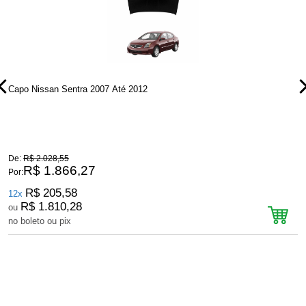
Capo Nissan Sentra 2007 Até 2012
C
De:
R$ 2.028,55
D
R$ 1.866,27
Por:
P
R$ 205,58
12x
R$ 1.810,28
ou
no boleto ou pix
n