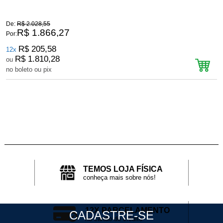
De:
R$ 2.028,55
D
R$ 1.866,27
Por:
P
R$ 205,58
12x
R$ 1.810,28
ou
no boleto ou pix
n
TEMOS LOJA FÍSICA
conheça mais sobre nós!
12X PARCELAMENTO
CADASTRE-SE
no cartão de crédito