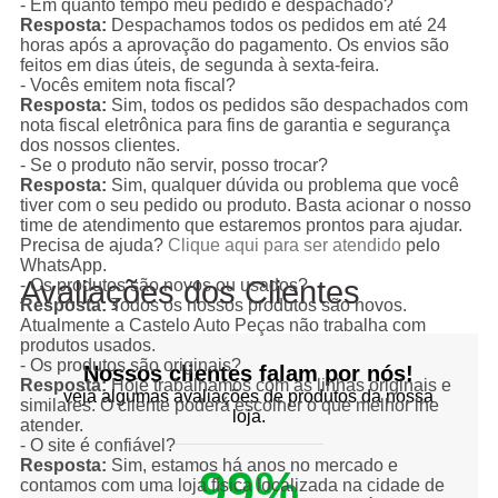
- Em quanto tempo meu pedido é despachado?
Resposta:
Despachamos todos os pedidos em até 24
horas após a aprovação do pagamento. Os envios são
feitos em dias úteis, de segunda à sexta-feira.
- Vocês emitem nota fiscal?
Resposta:
Sim, todos os pedidos são despachados com
nota fiscal eletrônica para fins de garantia e segurança
dos nossos clientes.
- Se o produto não servir, posso trocar?
Resposta:
Sim, qualquer dúvida ou problema que você
tiver com o seu pedido ou produto. Basta acionar o nosso
time de atendimento que estaremos prontos para ajudar.
Precisa de ajuda?
Clique aqui para ser atendido
pelo
WhatsApp.
Avaliações dos Clientes
- Os produtos são novos ou usados?
Resposta:
Todos os nossos produtos são novos.
Atualmente a Castelo Auto Peças não trabalha com
produtos usados.
- Os produtos são originais?
Nossos clientes falam por nós!
Resposta:
Hoje trabalhamos com as linhas originais e
veja algumas avaliações de produtos da nossa
similares. O cliente poderá escolher o que melhor lhe
loja.
atender.
- O site é confiável?
Resposta:
Sim, estamos há anos no mercado e
99%
contamos com uma loja física localizada na cidade de