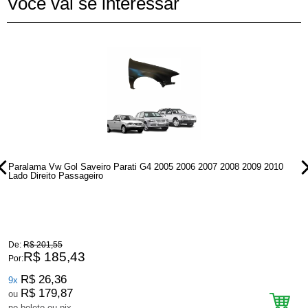
Você vai se interessar
Paralama Vw Gol Saveiro Parati G4 2005 2006 2007 2008 2009 2010
P
Lado Direito Passageiro
L
De:
R$ 201,55
D
R$ 185,43
Por:
P
R$ 26,36
9x
R$ 179,87
ou
no boleto ou pix
n