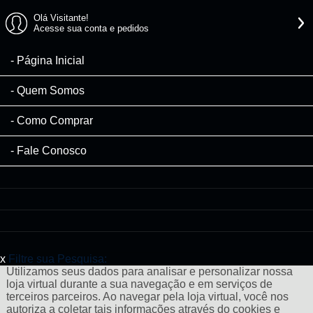
Olá Visitante!
Acesse sua conta e pedidos
Página Inicial
Quem Somos
Como Comprar
Fale Conosco
x
Filtre sua Pesquisa:
Utilizamos seus dados para analisar e personalizar nossa
loja virtual durante a sua navegação e em serviços de
terceiros parceiros. Ao navegar pela loja virtual, você nos
autoriza a coletar tais informações através do cookies e