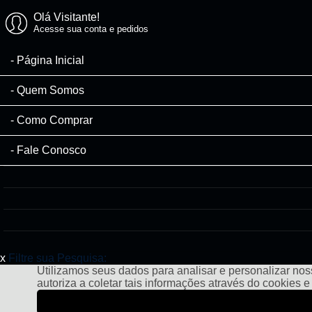
Olá Visitante!
Acesse sua conta e pedidos
Página Inicial
Quem Somos
Como Comprar
Fale Conosco
x
Filtre sua Pesquisa:
Utilizamos seus dados para analisar e personalizar noss
autoriza a coletar tais informações através do cookies 