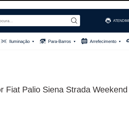
ATENDIM
(48) 
Iluminação
Para-Barros
Arrefecimento
(48) 881
atendiment
or Fiat Palio Siena Strada Weeke