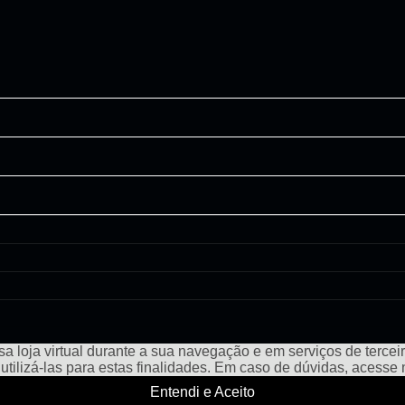
a loja virtual durante a sua navegação e em serviços de terceiro
e utilizá-las para estas finalidades. Em caso de dúvidas, acess
Entendi e Aceito