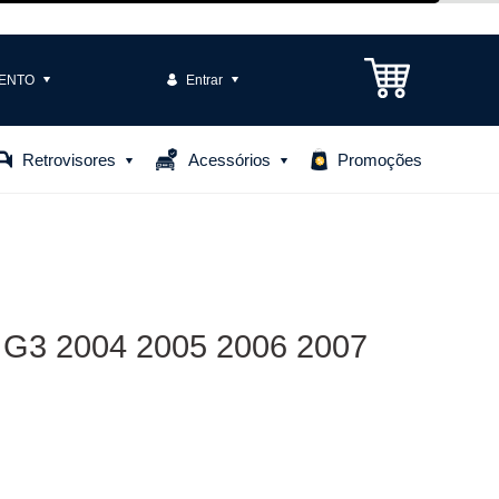
ENTO
Entrar
3301-1575
Retrovisores
Acessórios
Promoções
85306
o@casteloautopecas.com.br
Central de Ajuda
nd G3 2004 2005 2006 2007