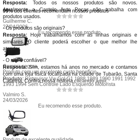
Resposta:
Todos os nossos produtos são novos.
Atualmente a Castelo Auto Peças não trabalha com
99%
dos clientes recomendam nossos produtos
produtos usados.
Guilherme C.
27/04/2026
- Os produtos são originais?
Eu recomendo esse produto.
Resposta:
Hoje trabalhamos com as linhas originais e
similares. O cliente poderá escolher o que melhor lhe
atender.
- O site é confiável?
Compra segura
Resposta:
Sim, estamos há anos no mercado e contamos
Produto com um excelente custo benefício
com uma loja física localizada na cidade de Tubarão, Santa
Produto:
Retrovisor Vw Gol G1 1988 1989 1990 1991 1992
Catarina. Confira nossa história
clicando aqui
.
1993 1994 Sem Controle Lado Esquerdo Motorista
Valmiro S.
24/03/2026
Eu recomendo esse produto.
Produto de excelente qualidade.