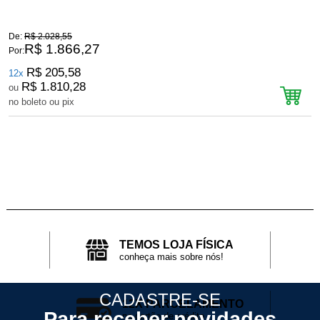
De:
R$ 2.028,55
D
R$ 1.866,27
Por:
P
R$ 205,58
12x
R$ 1.810,28
ou
no boleto ou pix
n
TEMOS LOJA FÍSICA
conheça mais sobre nós!
CADASTRE-SE
12X PARCELAMENTO
Para receber novidades
no cartão de crédito