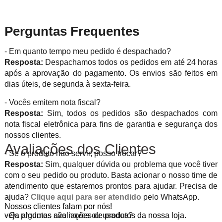
Perguntas Frequentes
- Em quanto tempo meu pedido é despachado?
Resposta:
Despachamos todos os pedidos em até 24 horas
após a aprovação do pagamento. Os envios são feitos em
dias úteis, de segunda à sexta-feira.
- Vocês emitem nota fiscal?
Resposta:
Sim, todos os pedidos são despachados com
nota fiscal eletrônica para fins de garantia e segurança dos
nossos clientes.
Avaliações dos Clientes
- Se o produto não servir, posso trocar?
Resposta:
Sim, qualquer dúvida ou problema que você tiver
com o seu pedido ou produto. Basta acionar o nosso time de
atendimento que estaremos prontos para ajudar. Precisa de
ajuda?
Clique aqui para ser atendido
pelo WhatsApp.
Nossos clientes falam por nós!
veja algumas avaliações de produtos da nossa loja.
- Os produtos são novos ou usados?