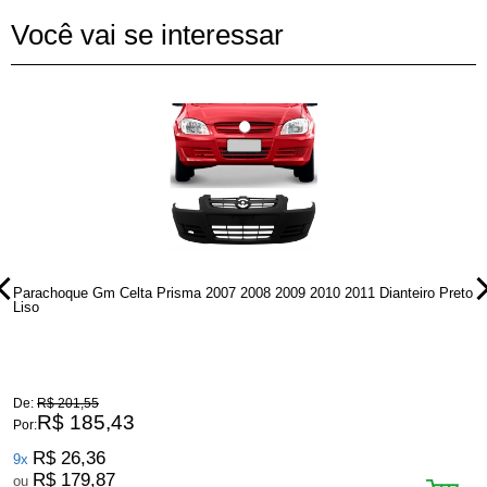
Você vai se interessar
Parachoque Gm Celta Prisma 2007 2008 2009 2010 2011 Dianteiro Preto
P
Liso
P
De:
R$ 201,55
D
R$ 185,43
Por:
P
R$ 26,36
9x
R$ 179,87
ou