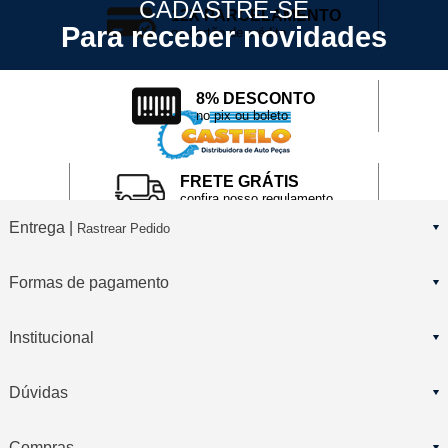
CADASTRE-SE
12X PARCELAMENTO
Para receber novidades
no cartão de crédito
8% DESCONTO
no pix ou boleto
FRETE GRÁTIS
confira nosso regulamento
Entrega |
Rastrear Pedido
Formas de pagamento
Institucional
Dúvidas
Compras