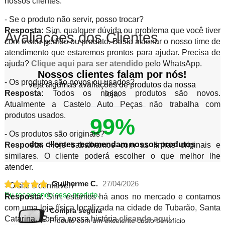
nossos clientes.
- Se o produto não servir, posso trocar?
Resposta:
Sim, qualquer dúvida ou problema que você tiver
Avaliações dos Clientes
com o seu pedido ou produto. Basta acionar o nosso time de
atendimento que estaremos prontos para ajudar. Precisa de
ajuda?
Clique aqui para ser atendido
pelo WhatsApp.
Nossos clientes falam por nós!
- Os produtos são novos ou usados?
veja algumas avaliações de produtos da nossa
Resposta:
Todos os nossos produtos são novos.
loja.
Atualmente a Castelo Auto Peças não trabalha com
produtos usados.
99%
- Os produtos são originais?
dos clientes recomendam nossos produtos
Resposta:
Hoje trabalhamos com as linhas originais e
similares. O cliente poderá escolher o que melhor lhe
atender.
Guilherme C.
27/04/2026
- O site é confiável?
Eu recomendo esse produto.
Resposta:
Sim, estamos há anos no mercado e contamos
com uma loja física localizada na cidade de Tubarão, Santa
Compra segura
Catarina. Confira nossa história
clicando aqui
.
Produto com um excelente custo benefício