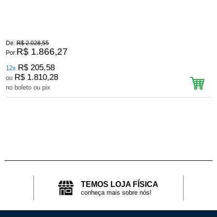
De:
R$ 2.028,55
D
R$ 1.866,27
Por:
P
R$ 205,58
12x
R$ 1.810,28
ou
no boleto ou pix
n
TEMOS LOJA FÍSICA
conheça mais sobre nós!