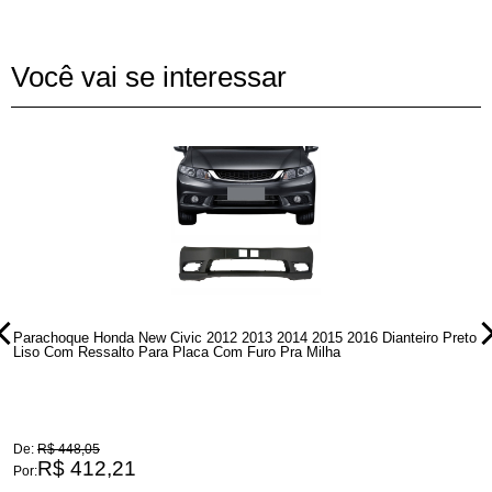
Você vai se interessar
Parachoque Honda New Civic 2012 2013 2014 2015 2016 Dianteiro Preto
P
Liso Com Ressalto Para Placa Com Furo Pra Milha
F
De:
R$ 448,05
D
R$ 412,21
Por:
P