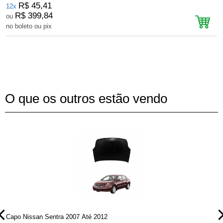
R$ 45,41
12x
R$ 399,84
ou
no boleto ou pix
n
O que os outros estão vendo
Capo Nissan Sentra 2007 Até 2012
P