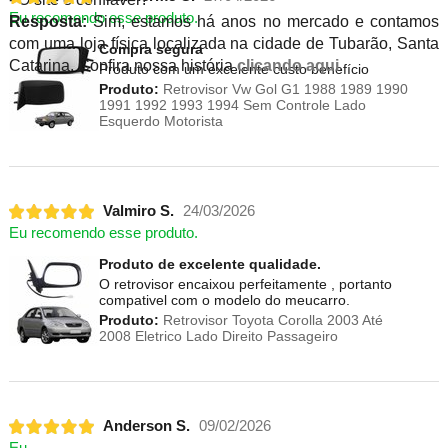
Eu recomendo esse produto.
Resposta:
Sim, estamos há anos no mercado e contamos
com uma loja física localizada na cidade de Tubarão, Santa
Compra segura
Catarina. Confira nossa história
clicando aqui
.
Produto com um excelente custo benefício
Produto:
Retrovisor Vw Gol G1 1988 1989 1990
1991 1992 1993 1994 Sem Controle Lado
Esquerdo Motorista
Valmiro S.
24/03/2026
Eu recomendo esse produto.
Produto de excelente qualidade.
O retrovisor encaixou perfeitamente , portanto
compativel com o modelo do meucarro.
Produto:
Retrovisor Toyota Corolla 2003 Até
2008 Eletrico Lado Direito Passageiro
Anderson S.
09/02/2026
Eu