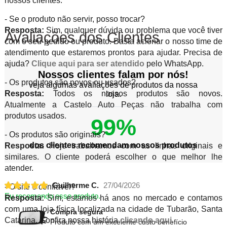
nossos clientes.
- Se o produto não servir, posso trocar?
Resposta:
Sim, qualquer dúvida ou problema que você tiver
Avaliações dos Clientes
com o seu pedido ou produto. Basta acionar o nosso time de
atendimento que estaremos prontos para ajudar. Precisa de
ajuda?
Clique aqui para ser atendido
pelo WhatsApp.
Nossos clientes falam por nós!
- Os produtos são novos ou usados?
veja algumas avaliações de produtos da nossa
Resposta:
Todos os nossos produtos são novos.
loja.
Atualmente a Castelo Auto Peças não trabalha com
produtos usados.
99%
- Os produtos são originais?
dos clientes recomendam nossos produtos
Resposta:
Hoje trabalhamos com as linhas originais e
similares. O cliente poderá escolher o que melhor lhe
atender.
Guilherme C.
27/04/2026
- O site é confiável?
Eu recomendo esse produto.
Resposta:
Sim, estamos há anos no mercado e contamos
com uma loja física localizada na cidade de Tubarão, Santa
Compra segura
Catarina. Confira nossa história
clicando aqui
.
Produto com um excelente custo benefício