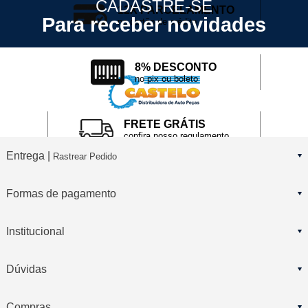
CADASTRE-SE
12X PARCELAMENTO
Para receber novidades
no cartão de crédito
8% DESCONTO
no pix ou boleto
FRETE GRÁTIS
confira nosso regulamento
Entrega |
Rastrear Pedido
Formas de pagamento
Institucional
Dúvidas
Compras