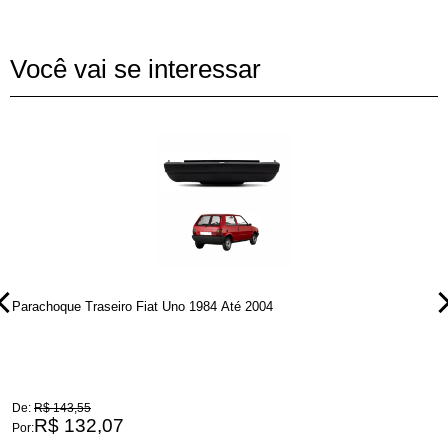
Você vai se interessar
Parachoque Traseiro Fiat Uno 1984 Até 2004
P
De:
R$ 143,55
D
R$ 132,07
Por:
P