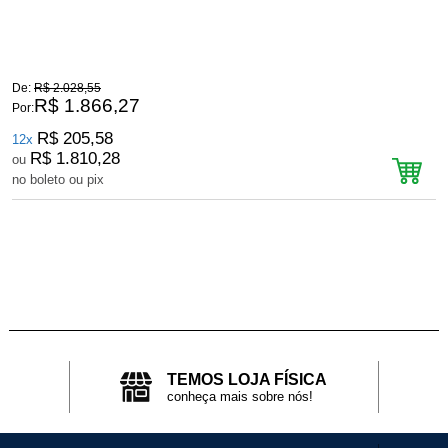
De:
R$ 2.028,55
D
R$ 1.866,27
Por:
P
R$ 205,58
12x
R$ 1.810,28
ou
no boleto ou pix
n
TEMOS LOJA FÍSICA
conheça mais sobre nós!