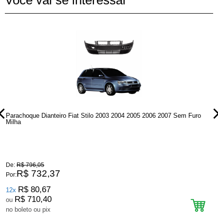
Parachoque Dianteiro Fiat Stilo 2003 2004 2005 2006 2007 Sem Furo
P
Milha
De:
R$ 796,05
D
R$ 732,37
Por:
P
R$ 80,67
12x
R$ 710,40
ou
no boleto ou pix
n