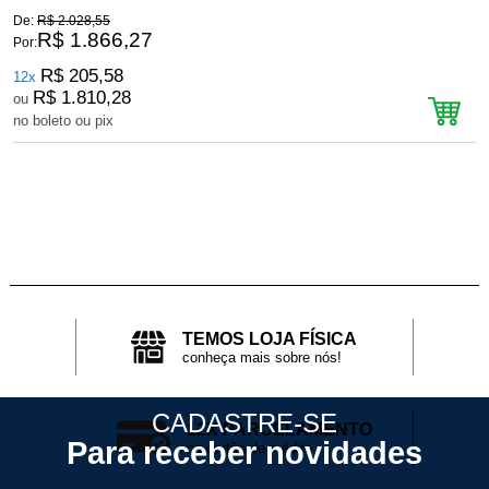
De:
R$ 2.028,55
D
R$ 1.866,27
Por:
P
R$ 205,58
12x
R$ 1.810,28
ou
no boleto ou pix
n
TEMOS LOJA FÍSICA
conheça mais sobre nós!
CADASTRE-SE
12X PARCELAMENTO
Para receber novidades
no cartão de crédito