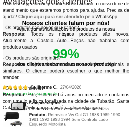
Avaliações dos Clientes
com o seu pedido ou produto. Basta acionar o nosso time de
atendimento que estaremos prontos para ajudar. Precisa de
ajuda?
Clique aqui para ser atendido
pelo WhatsApp.
Nossos clientes falam por nós!
- Os produtos são novos ou usados?
veja algumas avaliações de produtos da nossa
Resposta:
Todos os nossos produtos são novos.
loja.
Atualmente a Castelo Auto Peças não trabalha com
produtos usados.
99%
- Os produtos são originais?
dos clientes recomendam nossos produtos
Resposta:
Hoje trabalhamos com as linhas originais e
similares. O cliente poderá escolher o que melhor lhe
atender.
Guilherme C.
27/04/2026
- O site é confiável?
Eu recomendo esse produto.
Resposta:
Sim, estamos há anos no mercado e contamos
com uma loja física localizada na cidade de Tubarão, Santa
Compra segura
Catarina. Confira nossa história
clicando aqui
.
Produto com um excelente custo benefício
Produto:
Retrovisor Vw Gol G1 1988 1989 1990
1991 1992 1993 1994 Sem Controle Lado
Esquerdo Motorista