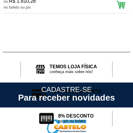
R$ 1.810,28
ou
no boleto ou pix
n
TEMOS LOJA FÍSICA
conheça mais sobre nós!
CADASTRE-SE
12X PARCELAMENTO
Para receber novidades
no cartão de crédito
8% DESCONTO
no pix ou boleto