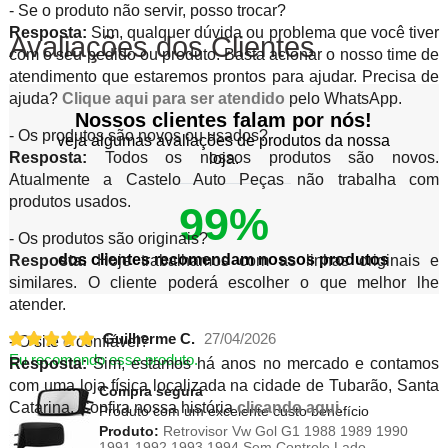
- Se o produto não servir, posso trocar?
Resposta:
Sim, qualquer dúvida ou problema que você tiver
Avaliações dos Clientes
com o seu pedido ou produto. Basta acionar o nosso time de
atendimento que estaremos prontos para ajudar. Precisa de
ajuda?
Clique aqui para ser atendido
pelo WhatsApp.
Nossos clientes falam por nós!
- Os produtos são novos ou usados?
veja algumas avaliações de produtos da nossa
Resposta:
Todos os nossos produtos são novos.
loja.
Atualmente a Castelo Auto Peças não trabalha com
produtos usados.
99%
- Os produtos são originais?
dos clientes recomendam nossos produtos
Resposta:
Hoje trabalhamos com as linhas originais e
similares. O cliente poderá escolher o que melhor lhe
atender.
Guilherme C.
27/04/2026
- O site é confiável?
Eu recomendo esse produto.
Resposta:
Sim, estamos há anos no mercado e contamos
com uma loja física localizada na cidade de Tubarão, Santa
Compra segura
Catarina. Confira nossa história
clicando aqui
.
Produto com um excelente custo benefício
Produto:
Retrovisor Vw Gol G1 1988 1989 1990
1991 1992 1993 1994 Sem Controle Lado