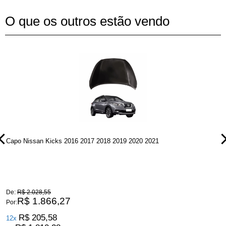
O que os outros estão vendo
Capo Nissan Kicks 2016 2017 2018 2019 2020 2021
P
De:
R$ 2.028,55
D
R$ 1.866,27
Por:
P
R$ 205,58
12x