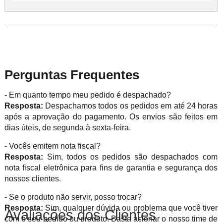
Perguntas Frequentes
- Em quanto tempo meu pedido é despachado?
Resposta:
Despachamos todos os pedidos em até 24 horas
após a aprovação do pagamento. Os envios são feitos em
dias úteis, de segunda à sexta-feira.
- Vocês emitem nota fiscal?
Resposta:
Sim, todos os pedidos são despachados com
nota fiscal eletrônica para fins de garantia e segurança dos
nossos clientes.
- Se o produto não servir, posso trocar?
Resposta:
Sim, qualquer dúvida ou problema que você tiver
Avaliações dos Clientes
com o seu pedido ou produto. Basta acionar o nosso time de