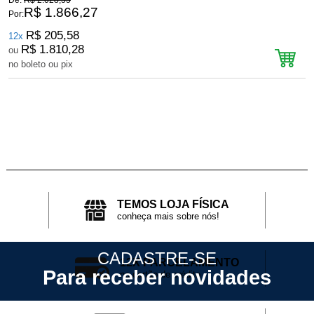
De:
R$ 2.028,55
D
R$ 1.866,27
Por:
P
R$ 205,58
12x
R$ 1.810,28
ou
no boleto ou pix
n
TEMOS LOJA FÍSICA
conheça mais sobre nós!
CADASTRE-SE
12X PARCELAMENTO
Para receber novidades
no cartão de crédito