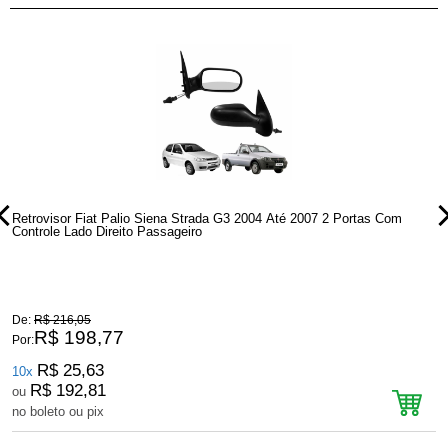
Retrovisor Fiat Palio Siena Strada G3 2004 Até 2007 2 Portas Com
R
Controle Lado Direito Passageiro
P
De:
R$ 216,05
D
R$ 198,77
Por:
P
R$ 25,63
10x
R$ 192,81
ou
no boleto ou pix
n