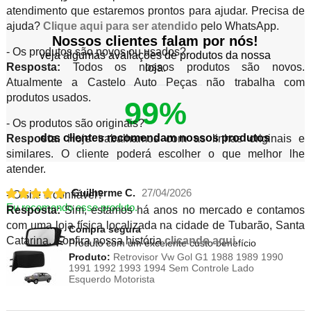
atendimento que estaremos prontos para ajudar. Precisa de
ajuda?
Clique aqui para ser atendido
pelo WhatsApp.
Nossos clientes falam por nós!
- Os produtos são novos ou usados?
veja algumas avaliações de produtos da nossa
Resposta:
Todos os nossos produtos são novos.
loja.
Atualmente a Castelo Auto Peças não trabalha com
produtos usados.
99%
- Os produtos são originais?
dos clientes recomendam nossos produtos
Resposta:
Hoje trabalhamos com as linhas originais e
similares. O cliente poderá escolher o que melhor lhe
atender.
Guilherme C.
27/04/2026
- O site é confiável?
Eu recomendo esse produto.
Resposta:
Sim, estamos há anos no mercado e contamos
com uma loja física localizada na cidade de Tubarão, Santa
Compra segura
Catarina. Confira nossa história
clicando aqui
.
Produto com um excelente custo benefício
Produto:
Retrovisor Vw Gol G1 1988 1989 1990
1991 1992 1993 1994 Sem Controle Lado
Esquerdo Motorista