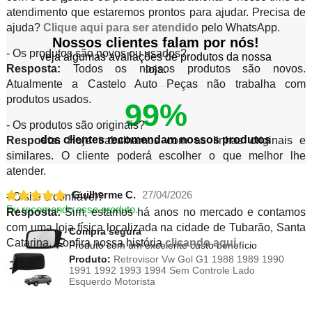
atendimento que estaremos prontos para ajudar. Precisa de
ajuda?
Clique aqui para ser atendido
pelo WhatsApp.
Nossos clientes falam por nós!
- Os produtos são novos ou usados?
veja algumas avaliações de produtos da nossa
Resposta:
Todos os nossos produtos são novos.
loja.
Atualmente a Castelo Auto Peças não trabalha com
produtos usados.
99%
- Os produtos são originais?
dos clientes recomendam nossos produtos
Resposta:
Hoje trabalhamos com as linhas originais e
similares. O cliente poderá escolher o que melhor lhe
atender.
Guilherme C.
27/04/2026
- O site é confiável?
Eu recomendo esse produto.
Resposta:
Sim, estamos há anos no mercado e contamos
com uma loja física localizada na cidade de Tubarão, Santa
Compra segura
Catarina. Confira nossa história
clicando aqui
.
Produto com um excelente custo benefício
Produto:
Retrovisor Vw Gol G1 1988 1989 1990
1991 1992 1993 1994 Sem Controle Lado
Esquerdo Motorista