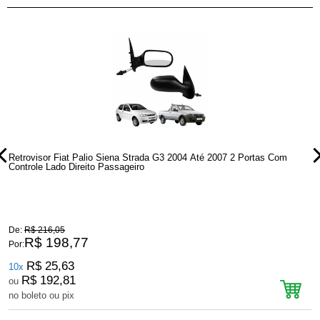
Retrovisor Fiat Palio Siena Strada G3 2004 Até 2007 2 Portas Com
R
Controle Lado Direito Passageiro
C
De:
R$ 216,05
D
R$ 198,77
Por:
P
R$ 25,63
10x
R$ 192,81
ou
no boleto ou pix
n