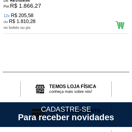
De:
R$ 2.028,55
D
R$ 1.866,27
Por:
P
R$ 205,58
12x
R$ 1.810,28
ou
no boleto ou pix
n
TEMOS LOJA FÍSICA
conheça mais sobre nós!
CADASTRE-SE
12X PARCELAMENTO
Para receber novidades
no cartão de crédito