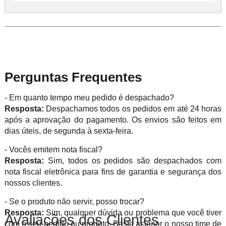
Perguntas Frequentes
- Em quanto tempo meu pedido é despachado?
Resposta:
Despachamos todos os pedidos em até 24 horas
após a aprovação do pagamento. Os envios são feitos em
dias úteis, de segunda à sexta-feira.
- Vocês emitem nota fiscal?
Resposta:
Sim, todos os pedidos são despachados com
nota fiscal eletrônica para fins de garantia e segurança dos
nossos clientes.
- Se o produto não servir, posso trocar?
Resposta:
Sim, qualquer dúvida ou problema que você tiver
Avaliações dos Clientes
com o seu pedido ou produto. Basta acionar o nosso time de