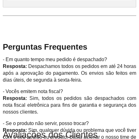
Perguntas Frequentes
- Em quanto tempo meu pedido é despachado?
Resposta:
Despachamos todos os pedidos em até 24 horas
após a aprovação do pagamento. Os envios são feitos em
dias úteis, de segunda à sexta-feira.
- Vocês emitem nota fiscal?
Resposta:
Sim, todos os pedidos são despachados com
nota fiscal eletrônica para fins de garantia e segurança dos
nossos clientes.
- Se o produto não servir, posso trocar?
Resposta:
Sim, qualquer dúvida ou problema que você tiver
Avaliações dos Clientes
com o seu pedido ou produto. Basta acionar o nosso time de