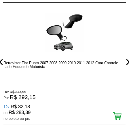
Retrovisor Fiat Punto 2007 2008 2009 2010 2011 2012 Com Controle
R
Lado Esquerdo Motorista
P
De:
R$ 317,55
D
R$ 292,15
Por:
P
R$ 32,18
12x
R$ 283,39
ou
no boleto ou pix
n