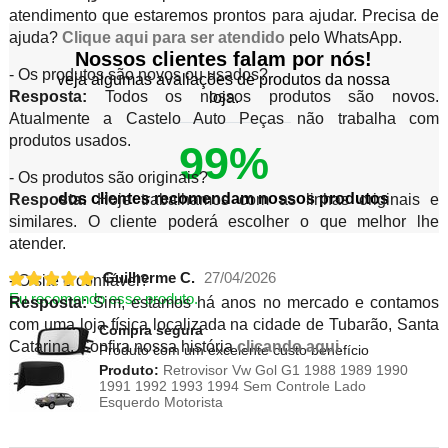
atendimento que estaremos prontos para ajudar. Precisa de
ajuda?
Clique aqui para ser atendido
pelo WhatsApp.
Nossos clientes falam por nós!
- Os produtos são novos ou usados?
veja algumas avaliações de produtos da nossa
Resposta:
Todos os nossos produtos são novos.
loja.
Atualmente a Castelo Auto Peças não trabalha com
produtos usados.
99%
- Os produtos são originais?
dos clientes recomendam nossos produtos
Resposta:
Hoje trabalhamos com as linhas originais e
similares. O cliente poderá escolher o que melhor lhe
atender.
Guilherme C.
27/04/2026
- O site é confiável?
Eu recomendo esse produto.
Resposta:
Sim, estamos há anos no mercado e contamos
com uma loja física localizada na cidade de Tubarão, Santa
Compra segura
Catarina. Confira nossa história
clicando aqui
.
Produto com um excelente custo benefício
Produto:
Retrovisor Vw Gol G1 1988 1989 1990
1991 1992 1993 1994 Sem Controle Lado
Esquerdo Motorista