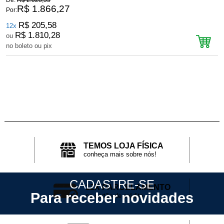
De:
R$ 2.028,55
D
R$ 1.866,27
Por:
P
R$ 205,58
12x
R$ 1.810,28
ou
no boleto ou pix
n
TEMOS LOJA FÍSICA
conheça mais sobre nós!
CADASTRE-SE
12X PARCELAMENTO
Para receber novidades
no cartão de crédito