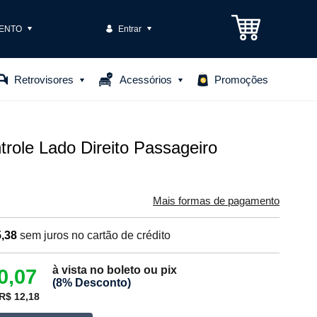
ENTO
Entrar
3301-1575
Retrovisores
Acessórios
Promoções
85306
o@casteloautopecas.com.br
role Lado Direito Passageiro
Central de Ajuda
Mais formas de pagamento
,38
sem juros no cartão de crédito
à vista no boleto ou pix
0,07
(8% Desconto)
R$ 12,18