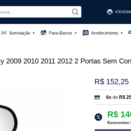
ATENDIM
(48) 
Iluminação
Para-Barros
Arrefecimento
(48) 881
atendiment
y 2009 2010 2011 2012 2 Portas Sem Cont
R$ 152,25
6x
de
R$ 25
R$ 14
Economize 