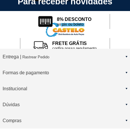
Para receber novidades
no cartão de crédito
8% DESCONTO
no pix ou boleto
FRETE GRÁTIS
confira nosso regulamento
Entrega |
Rastrear Pedido
Formas de pagamento
Institucional
Dúvidas
Compras