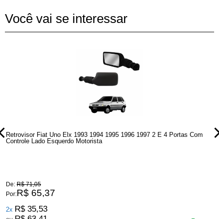
Você vai se interessar
Retrovisor Fiat Uno Elx 1993 1994 1995 1996 1997 2 E 4 Portas Com
R
Controle Lado Esquerdo Motorista
C
De:
R$ 71,05
D
R$ 65,37
Por:
P
R$ 35,53
2x
R$ 63,41