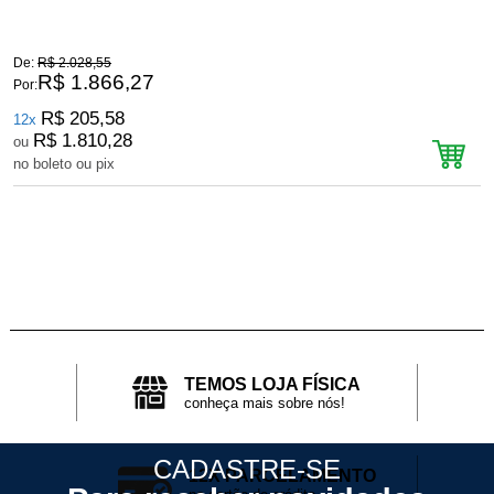
De:
R$ 2.028,55
D
R$ 1.866,27
Por:
P
R$ 205,58
12x
R$ 1.810,28
ou
no boleto ou pix
n
TEMOS LOJA FÍSICA
conheça mais sobre nós!
CADASTRE-SE
12X PARCELAMENTO