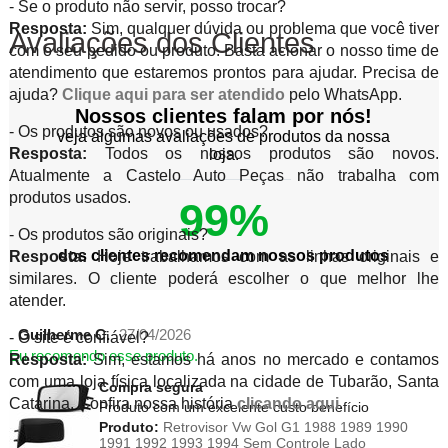
- Se o produto não servir, posso trocar?
Resposta:
Sim, qualquer dúvida ou problema que você tiver
Avaliações dos Clientes
com o seu pedido ou produto. Basta acionar o nosso time de
atendimento que estaremos prontos para ajudar. Precisa de
ajuda?
Clique aqui para ser atendido
pelo WhatsApp.
Nossos clientes falam por nós!
- Os produtos são novos ou usados?
veja algumas avaliações de produtos da nossa
Resposta:
Todos os nossos produtos são novos.
loja.
Atualmente a Castelo Auto Peças não trabalha com
produtos usados.
99%
- Os produtos são originais?
dos clientes recomendam nossos produtos
Resposta:
Hoje trabalhamos com as linhas originais e
similares. O cliente poderá escolher o que melhor lhe
atender.
Guilherme C.
27/04/2026
- O site é confiável?
Eu recomendo esse produto.
Resposta:
Sim, estamos há anos no mercado e contamos
com uma loja física localizada na cidade de Tubarão, Santa
Compra segura
Catarina. Confira nossa história
clicando aqui
.
Produto com um excelente custo benefício
Produto:
Retrovisor Vw Gol G1 1988 1989 1990
1991 1992 1993 1994 Sem Controle Lado