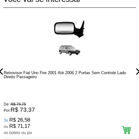
Retrovisor Fiat Uno Fire 2001 Até 2006 2 Portas Sem Controle Lado
R
Direito Passageiro
E
De:
R$ 79,75
D
R$ 73,37
Por:
P
R$ 26,58
3x
R$ 71,17
ou
no boleto ou pix
n