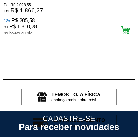
De:
R$ 2.028,55
D
R$ 1.866,27
Por:
P
R$ 205,58
12x
R$ 1.810,28
ou
no boleto ou pix
n
TEMOS LOJA FÍSICA
conheça mais sobre nós!
CADASTRE-SE
12X PARCELAMENTO
Para receber novidades
no cartão de crédito