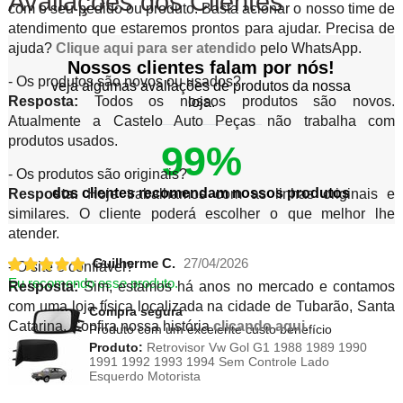
Avaliações dos Clientes
com o seu pedido ou produto. Basta acionar o nosso time de
atendimento que estaremos prontos para ajudar. Precisa de
ajuda?
Clique aqui para ser atendido
pelo WhatsApp.
Nossos clientes falam por nós!
- Os produtos são novos ou usados?
veja algumas avaliações de produtos da nossa
Resposta:
Todos os nossos produtos são novos.
loja.
Atualmente a Castelo Auto Peças não trabalha com
produtos usados.
99%
- Os produtos são originais?
dos clientes recomendam nossos produtos
Resposta:
Hoje trabalhamos com as linhas originais e
similares. O cliente poderá escolher o que melhor lhe
atender.
Guilherme C.
27/04/2026
- O site é confiável?
Eu recomendo esse produto.
Resposta:
Sim, estamos há anos no mercado e contamos
com uma loja física localizada na cidade de Tubarão, Santa
Compra segura
Catarina. Confira nossa história
clicando aqui
.
Produto com um excelente custo benefício
Produto:
Retrovisor Vw Gol G1 1988 1989 1990
1991 1992 1993 1994 Sem Controle Lado
Esquerdo Motorista