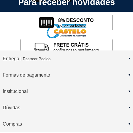
Para receber novidades
no cartão de crédito
8% DESCONTO
no pix ou boleto
FRETE GRÁTIS
confira nosso regulamento
Entrega |
Rastrear Pedido
Formas de pagamento
Institucional
Dúvidas
Compras