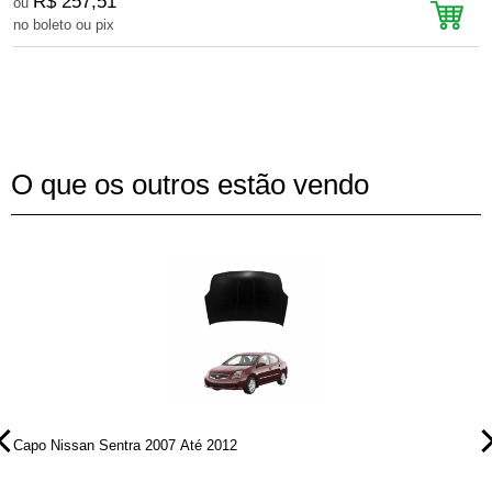
R$ 257,51
ou
no boleto ou pix
n
O que os outros estão vendo
Capo Nissan Sentra 2007 Até 2012
C