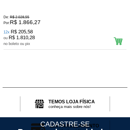
De:
R$ 2.028,55
D
R$ 1.866,27
Por:
P
R$ 205,58
12x
R$ 1.810,28
ou
no boleto ou pix
n
TEMOS LOJA FÍSICA
conheça mais sobre nós!
CADASTRE-SE
12X PARCELAMENTO