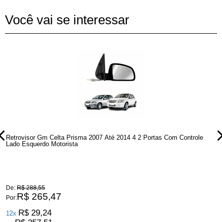
Você vai se interessar
Retrovisor Gm Celta Prisma 2007 Até 2014 4 2 Portas Com Controle
R
Lado Esquerdo Motorista
L
De:
R$ 288,55
D
R$ 265,47
Por:
P
R$ 29,24
12x