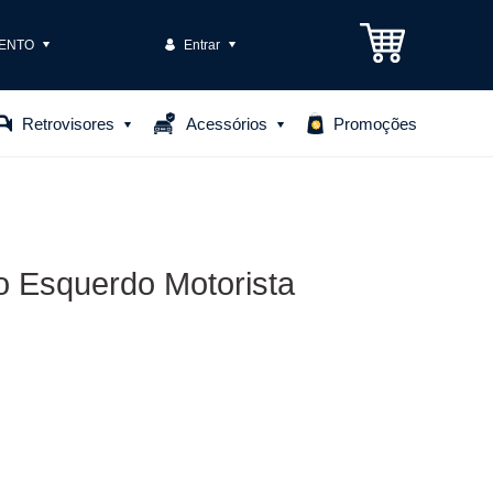
ENTO
Entrar
3301-1575
Retrovisores
Acessórios
Promoções
85306
o@casteloautopecas.com.br
o Esquerdo Motorista
Central de Ajuda