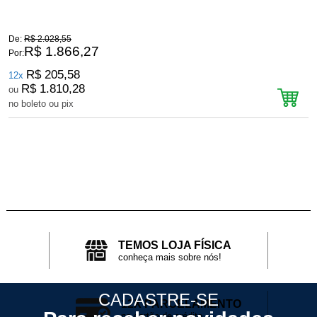
De:
R$ 2.028,55
D
R$ 1.866,27
Por:
P
R$ 205,58
12x
R$ 1.810,28
ou
no boleto ou pix
n
TEMOS LOJA FÍSICA
conheça mais sobre nós!
CADASTRE-SE
12X PARCELAMENTO
no cartão de crédito