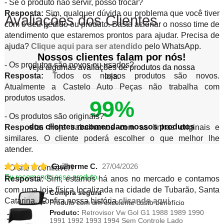
- Se o produto não servir, posso trocar?
Resposta:
Sim, qualquer dúvida ou problema que você tiver
Avaliações dos Clientes
com o seu pedido ou produto. Basta acionar o nosso time de
atendimento que estaremos prontos para ajudar. Precisa de
ajuda?
Clique aqui para ser atendido
pelo WhatsApp.
Nossos clientes falam por nós!
- Os produtos são novos ou usados?
veja algumas avaliações de produtos da nossa
Resposta:
Todos os nossos produtos são novos.
loja.
Atualmente a Castelo Auto Peças não trabalha com
produtos usados.
99%
- Os produtos são originais?
dos clientes recomendam nossos produtos
Resposta:
Hoje trabalhamos com as linhas originais e
similares. O cliente poderá escolher o que melhor lhe
atender.
Guilherme C.
27/04/2026
- O site é confiável?
Eu recomendo esse produto.
Resposta:
Sim, estamos há anos no mercado e contamos
com uma loja física localizada na cidade de Tubarão, Santa
Compra segura
Catarina. Confira nossa história
clicando aqui
.
Produto com um excelente custo benefício
Produto:
Retrovisor Vw Gol G1 1988 1989 1990
1991 1992 1993 1994 Sem Controle Lado