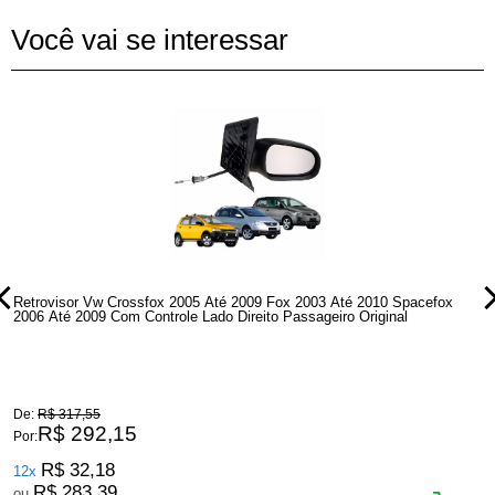
Você vai se interessar
Retrovisor Vw Crossfox 2005 Até 2009 Fox 2003 Até 2010 Spacefox
R
2006 Até 2009 Com Controle Lado Direito Passageiro Original
2
De:
R$ 317,55
D
R$ 292,15
Por:
P
R$ 32,18
12x
R$ 283,39
ou