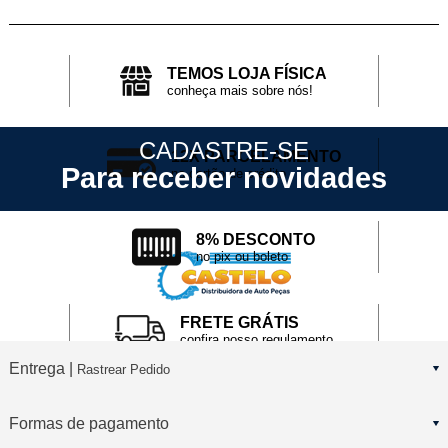
TEMOS LOJA FÍSICA
conheça mais sobre nós!
CADASTRE-SE
12X PARCELAMENTO
Para receber novidades
no cartão de crédito
8% DESCONTO
no pix ou boleto
FRETE GRÁTIS
confira nosso regulamento
Entrega |
Rastrear Pedido
Formas de pagamento