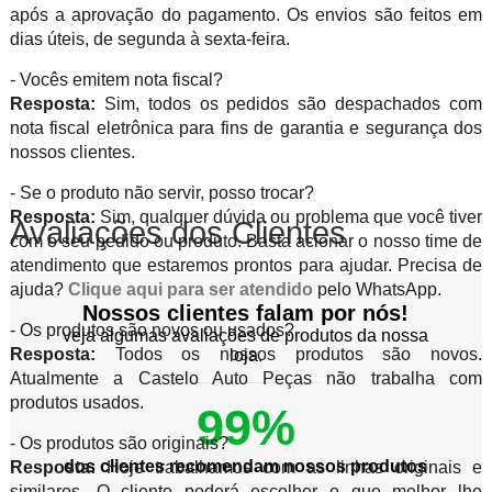
após a aprovação do pagamento. Os envios são feitos em
dias úteis, de segunda à sexta-feira.
- Vocês emitem nota fiscal?
Resposta:
Sim, todos os pedidos são despachados com
nota fiscal eletrônica para fins de garantia e segurança dos
nossos clientes.
- Se o produto não servir, posso trocar?
Resposta:
Sim, qualquer dúvida ou problema que você tiver
Avaliações dos Clientes
com o seu pedido ou produto. Basta acionar o nosso time de
atendimento que estaremos prontos para ajudar. Precisa de
ajuda?
Clique aqui para ser atendido
pelo WhatsApp.
Nossos clientes falam por nós!
- Os produtos são novos ou usados?
veja algumas avaliações de produtos da nossa
Resposta:
Todos os nossos produtos são novos.
loja.
Atualmente a Castelo Auto Peças não trabalha com
produtos usados.
99%
- Os produtos são originais?
dos clientes recomendam nossos produtos
Resposta:
Hoje trabalhamos com as linhas originais e
similares. O cliente poderá escolher o que melhor lhe