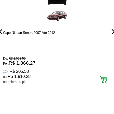
Capo Nissan Sentra 2007 Até 2012
C
De:
R$ 2.028,55
D
R$ 1.866,27
Por:
P
R$ 205,58
12x
R$ 1.810,28
ou
no boleto ou pix
n