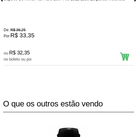
De:
R$ 36,25
D
R$ 33,35
Por:
P
R$ 32,35
ou
no boleto ou pix
n
O que os outros estão vendo