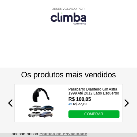
Utilizamos seus dados para analisar e personalizar nossa
loja virtual durante a sua navegação e em serviços de
terceiros parceiros. Ao navegar pela loja virtual, você nos
autoriza a coletar tais informações através do cookies e
utilizá-las para estas finalidades. Em caso de dúvidas,
acesse nossa
Política de Privacidade