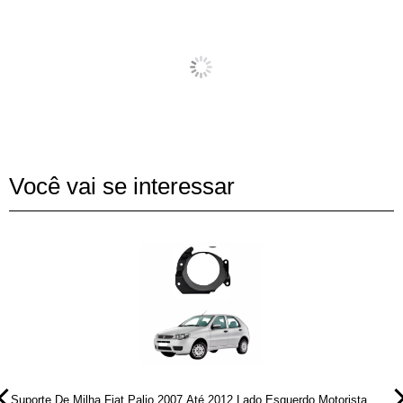
Você vai se interessar
Suporte De Milha Fiat Palio 2007 Até 2012 Lado Esquerdo Motorista
S