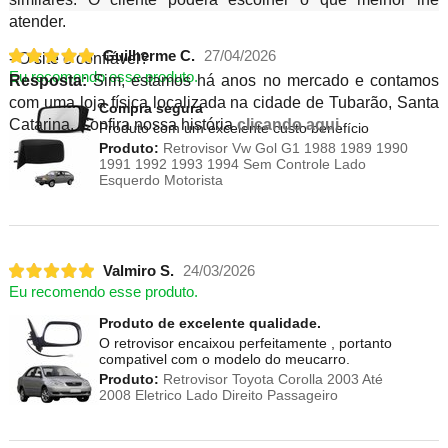
atender.
Guilherme C.
27/04/2026
- O site é confiável?
Eu recomendo esse produto.
Resposta:
Sim, estamos há anos no mercado e contamos
com uma loja física localizada na cidade de Tubarão, Santa
Compra segura
Catarina. Confira nossa história
clicando aqui
.
Produto com um excelente custo benefício
Produto:
Retrovisor Vw Gol G1 1988 1989 1990
1991 1992 1993 1994 Sem Controle Lado
Esquerdo Motorista
Valmiro S.
24/03/2026
Eu recomendo esse produto.
Produto de excelente qualidade.
O retrovisor encaixou perfeitamente , portanto
compativel com o modelo do meucarro.
Produto:
Retrovisor Toyota Corolla 2003 Até
2008 Eletrico Lado Direito Passageiro