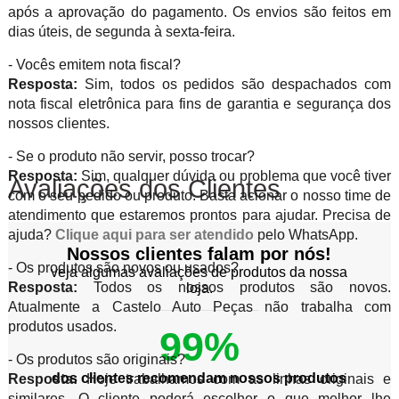
após a aprovação do pagamento. Os envios são feitos em
dias úteis, de segunda à sexta-feira.
- Vocês emitem nota fiscal?
Resposta:
Sim, todos os pedidos são despachados com
nota fiscal eletrônica para fins de garantia e segurança dos
nossos clientes.
- Se o produto não servir, posso trocar?
Resposta:
Sim, qualquer dúvida ou problema que você tiver
Avaliações dos Clientes
com o seu pedido ou produto. Basta acionar o nosso time de
atendimento que estaremos prontos para ajudar. Precisa de
ajuda?
Clique aqui para ser atendido
pelo WhatsApp.
Nossos clientes falam por nós!
- Os produtos são novos ou usados?
veja algumas avaliações de produtos da nossa
Resposta:
Todos os nossos produtos são novos.
loja.
Atualmente a Castelo Auto Peças não trabalha com
produtos usados.
99%
- Os produtos são originais?
dos clientes recomendam nossos produtos
Resposta:
Hoje trabalhamos com as linhas originais e
similares. O cliente poderá escolher o que melhor lhe