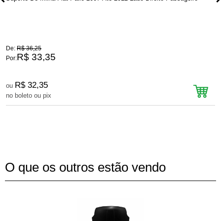
De:
R$ 36,25
D
R$ 33,35
Por:
P
R$ 32,35
ou
no boleto ou pix
n
O que os outros estão vendo