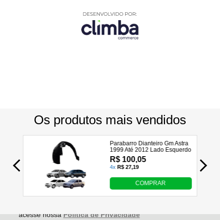
Utilizamos seus dados para analisar e personalizar nossa
loja virtual durante a sua navegação e em serviços de
terceiros parceiros. Ao navegar pela loja virtual, você nos
autoriza a coletar tais informações através do cookies e
utilizá-las para estas finalidades. Em caso de dúvidas,
acesse nossa
Política de Privacidade