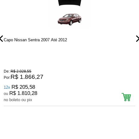
Capo Nissan Sentra 2007 Até 2012
C
De:
R$ 2.028,55
D
R$ 1.866,27
Por:
P
R$ 205,58
12x
R$ 1.810,28
ou
no boleto ou pix
n