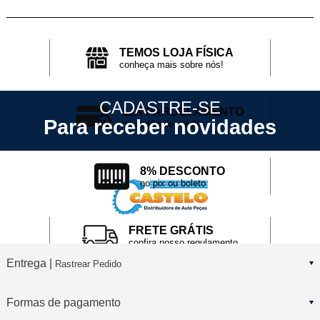
TEMOS LOJA FÍSICA
conheça mais sobre nós!
CADASTRE-SE
12X PARCELAMENTO
Para receber novidades
no cartão de crédito
8% DESCONTO
no pix ou boleto
FRETE GRÁTIS
confira nosso regulamento
Entrega |
Rastrear Pedido
Formas de pagamento