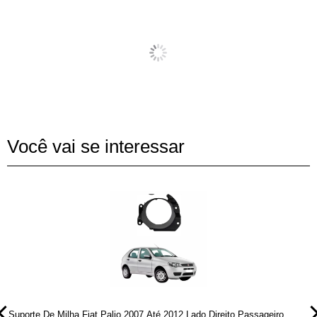
Você vai se interessar
Suporte De Milha Fiat Palio 2007 Até 2012 Lado Direito Passageiro
S