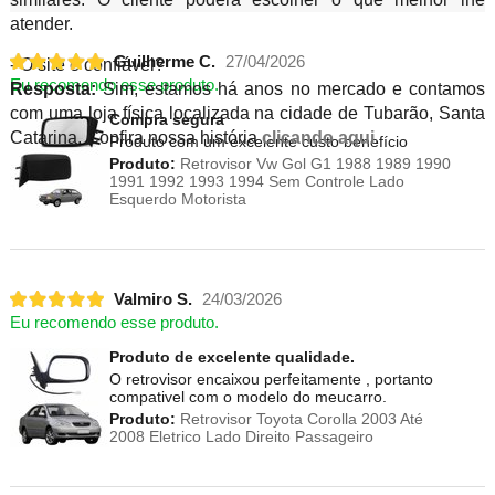
atender.
Guilherme C.
27/04/2026
- O site é confiável?
Eu recomendo esse produto.
Resposta:
Sim, estamos há anos no mercado e contamos
com uma loja física localizada na cidade de Tubarão, Santa
Compra segura
Catarina. Confira nossa história
clicando aqui
.
Produto com um excelente custo benefício
Produto:
Retrovisor Vw Gol G1 1988 1989 1990
1991 1992 1993 1994 Sem Controle Lado
Esquerdo Motorista
Valmiro S.
24/03/2026
Eu recomendo esse produto.
Produto de excelente qualidade.
O retrovisor encaixou perfeitamente , portanto
compativel com o modelo do meucarro.
Produto:
Retrovisor Toyota Corolla 2003 Até
2008 Eletrico Lado Direito Passageiro